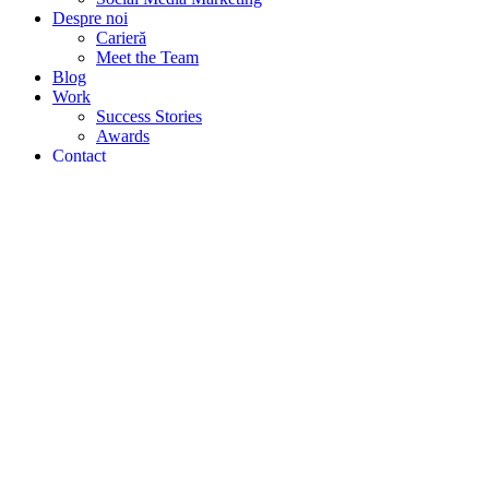
Despre noi
Carieră
Meet the Team
Blog
Work
Success Stories
Awards
Contact
H.
Home 1
Optimizare SEO
Servicii SEO
Servicii Google Ads
Optimizare SEO On-Page
Optimizare SEO pentru ecommerce
Optimizare SEO pentru Dispozitive Mobile
Optimizare SEO pentru Viteza Site-ului
Paid search marketing
Search engine optimization
Social Media Marketing
Despre noi
Carieră
Meet the Team
Blog