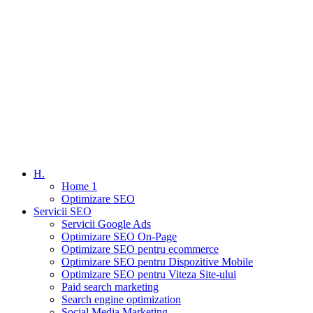
H.
Home 1
Optimizare SEO
Servicii SEO
Servicii Google Ads
Optimizare SEO On-Page
Optimizare SEO pentru ecommerce
Optimizare SEO pentru Dispozitive Mobile
Optimizare SEO pentru Viteza Site-ului
Paid search marketing
Search engine optimization
Social Media Marketing