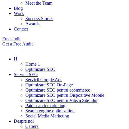
Meet the Team
Blog
Work
Success Stories
Awards
Contact
Free audit
Get a Free Audit
H.
Home 1
Optimizare SEO
Servicii SEO
Servicii Google Ads
Optimizare SEO On-Page
Optimizare SEO pentru ecommerce
Optimizare SEO pentru Dispozitive Mobile
Optimizare SEO pentru Viteza Site-ului
Paid search marketing
Search engine optimization
Social Media Marketing
Despre noi
Carieră