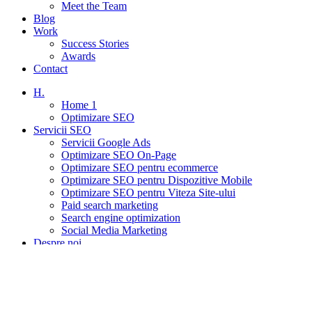
Meet the Team
Blog
Work
Success Stories
Awards
Contact
H.
Home 1
Optimizare SEO
Servicii SEO
Servicii Google Ads
Optimizare SEO On-Page
Optimizare SEO pentru ecommerce
Optimizare SEO pentru Dispozitive Mobile
Optimizare SEO pentru Viteza Site-ului
Paid search marketing
Search engine optimization
Social Media Marketing
Despre noi
Carieră
Meet the Team
Blog
Work
Success Stories